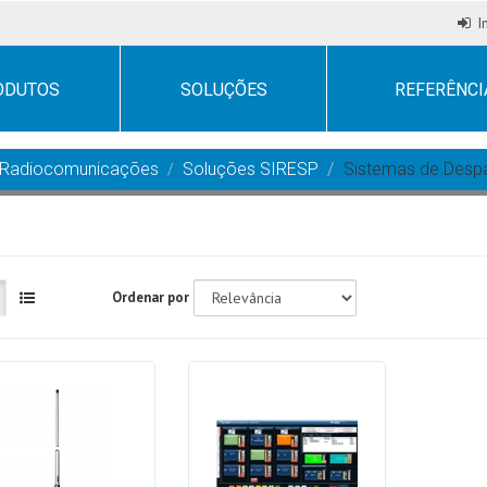
I
ODUTOS
SOLUÇÕES
REFERÊNCI
Radiocomunicações
Soluções SIRESP
Sistemas de Desp
Ordenar por