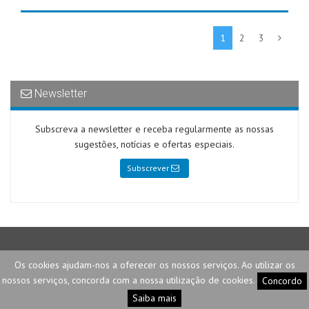
1
2
3
Newsletter
Subscreva a newsletter e receba regularmente as nossas
sugestões, notícias e ofertas especiais.
Subscrever
2026 © Telemax |
Privacidade e Segurança
|
Termos e Condições
Os cookies ajudam-nos a oferecer os nossos serviços. Ao utilizar os
Desenvolvido por
Fastluza
nossos serviços, concorda com a nossa utilização de cookies.
Concordo
Saiba mais