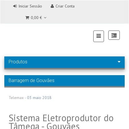
Iniciar Sessão
Criar Conta
0,00 €
Produtos
Barragem de Gouvães
Telemax
-
03 maio 2018
Sistema Eletroprodutor do
Tâmega - Gouvães