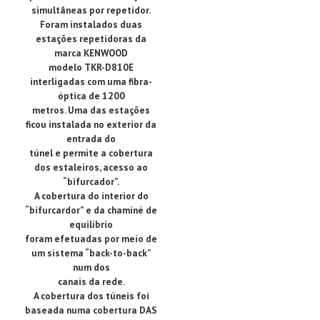
simultâneas por repetidor.
Foram instalados duas
estações repetidoras da
marca KENWOOD
modelo TKR-D810E
interligadas com uma fibra-
óptica de 1200
metros. Uma das estações
ficou instalada no exterior da
entrada do
túnel e permite a cobertura
dos estaleiros, acesso ao
“bifurcador”.
A cobertura do interior do
“bifurcardor” e da chaminé de
equilíbrio
foram efetuadas por meio de
um sistema “back-to-back”
num dos
canais da rede.
A cobertura dos túneis foi
baseada numa cobertura DAS